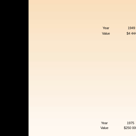
Siti Ca
UK Online Cas
Year
1949
Value
$4 44
Meilleur 
Meilleur 
Meilleur 
Non Gamstop
Beste O
Non Gamstop C
Best Non 
Year
1975
Value
$250 00