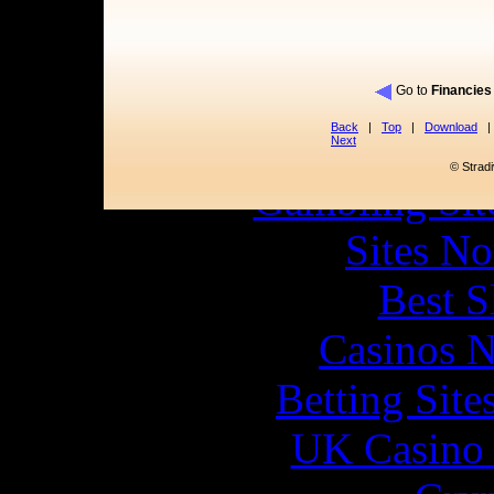
Non Gams
Casino
Gambling Sit
Go to
Financies
Back
|
Top
|
Download
Non Gams
Next
© Stradi
Gambling Sit
Sites N
Best S
Casinos 
Betting Sit
UK Casino