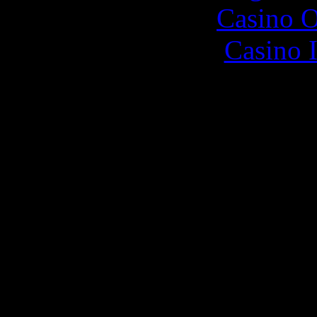
Casino O
Casino I